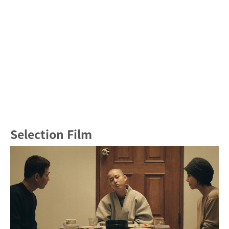
Selection Film