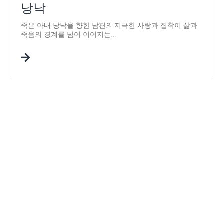
낭낙
죽은 아내 낭낙을 향한 남편의 지극한 사랑과 집착이 삶과
죽음의 경계를 넘어 이어지는...
One World One Flower
International Buddhist Film
Festival